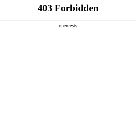
ss
Products
About Us
Investor Rela
y Solutions
>
Smart City Public Service
>
Smart operation and m
EN
Global
新日 @ 北京建筑设计院
筑遇见科技赋能，会碰撞